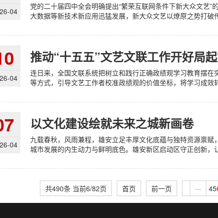
党的二十届四中全会明确提出“繁荣互联网条件下新大众文艺”
26-04
大数据等新技术新应用迅猛发展，新大众文艺以燎原之势打破传统
10
推动“十五五”文艺文联工作开好局
连日来，全国文联系统把树立和践行正确政绩观学习教育摆在
26-04
等方式，引导文艺工作者校准政绩观的价值坐标，将学习成效转
07
以文化建设绘就未来之城新画卷
九载春秋，风雨兼程，雄安立足丰厚文化底蕴与独特资源禀赋
26-04
城市发展的内生动力与鲜明底色。雄安新区启动区守正创新，让千年文
共490条 当前6/82页
首页
前一页
···
4
5