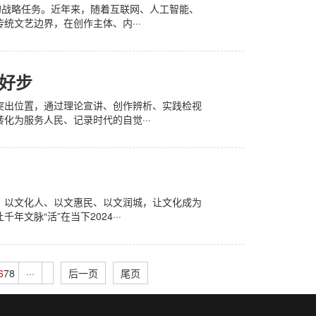
的战略任务。近年来，随着互联网、人工智能、
文艺边界，在创作主体、内···
起好步
突出位置，通过理论宣讲、创作辨析、实践检视
化为服务人民、记录时代的自觉···
，以文化人、以文惠民、以文润城，让文化成为
脉“活”在当下2024···
6
7
8
···
后一页
尾页